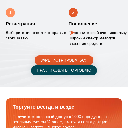
1
2
Регистрация
Пополнение
Выберите тип счета и отправьте
Пополните свой счет, использу
свою заявку.
широкий спектр методов
внесения средств.
ЗАРЕГИСТРИРОВАТЬСЯ
ПРАКТИКОВАТЬ ТОРГОВЛЮ
Торгуйте всегда и везде
Получите мгновенный доступ к 1000+ продуктов с
реальным счетом Vantage, включая валюту, акции,
индексы, золото и многое другое.