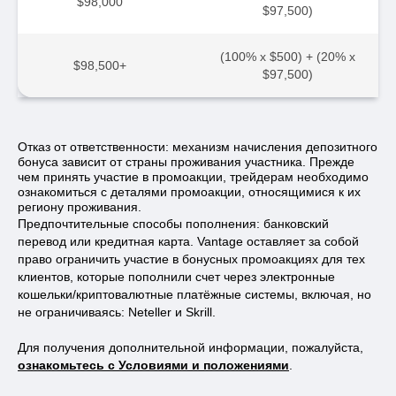
$98,000
$97,500)
(100% x $500) + (20% x
$98,500+
$97,500)
Отказ от ответственности: механизм начисления депозитного
бонуса зависит от страны проживания участника. Прежде
чем принять участие в промоакции, трейдерам необходимо
ознакомиться с деталями промоакции, относящимися к их
региону проживания.
Предпочтительные способы пополнения: банковский
перевод или кредитная карта. Vantage оставляет за собой
право ограничить участие в бонусных промоакциях для тех
клиентов, которые пополнили счет через электронные
кошельки/криптовалютные платёжные системы, включая, но
не ограничиваясь: Neteller и Skrill.
Для получения дополнительной информации, пожалуйста,
ознакомьтесь с Условиями и положениями
.