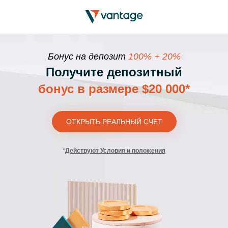
Бонус на депозит
100% + 20%
Получите депозитный
бонус в размере $20 000*
ОТКРЫТЬ РЕАЛЬНЫЙ СЧЕТ
*
Действуют Условия и положения