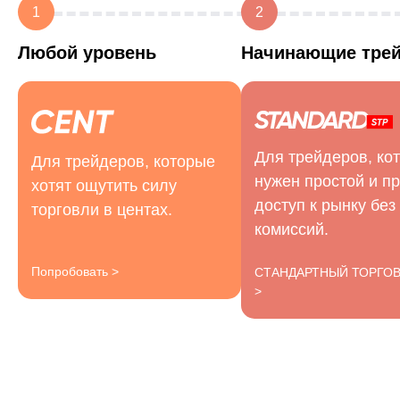
1
2
Любой уровень
Начинающие тре
Для трейдеров, ко
Для трейдеров, которые
нужен простой и п
хотят ощутить силу
доступ к рынку без
торговли в центах.
комиссий.
Попробовать >
СТАНДАРТНЫЙ ТОРГО
>