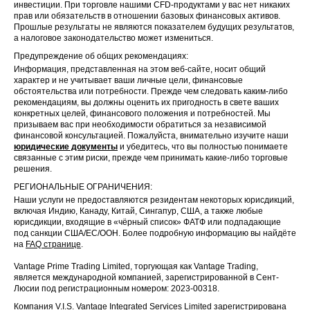
инвестиции. При торговле нашими CFD-продуктами у вас нет никаких
прав или обязательств в отношении базовых финансовых активов.
Прошлые результаты не являются показателем будущих результатов,
а налоговое законодательство может измениться.
Предупреждение об общих рекомендациях:
Информация, представленная на этом веб-сайте, носит общий
характер и не учитывает ваши личные цели, финансовые
обстоятельства или потребности. Прежде чем следовать каким-либо
рекомендациям, вы должны оценить их пригодность в свете ваших
конкретных целей, финансового положения и потребностей. Мы
призываем вас при необходимости обратиться за независимой
финансовой консультацией. Пожалуйста, внимательно изучите наши
юридические документы
и убедитесь, что вы полностью понимаете
связанные с этим риски, прежде чем принимать какие-либо торговые
решения.
РЕГИОНАЛЬНЫЕ ОГРАНИЧЕНИЯ:
Наши услуги не предоставляются резидентам некоторых юрисдикций,
включая Индию, Канаду, Китай, Сингапур, США, а также любые
юрисдикции, входящие в «чёрный список» ФАТФ или подпадающие
под санкции США/ЕС/ООН. Более подробную информацию вы найдёте
на
FAQ странице
.
Vantage Prime Trading Limited, торгующая как Vantage Trading,
является международной компанией, зарегистрированной в Сент-
Люсии под регистрационным номером: 2023-00318.
Компания V.I.S. Vantage Integrated Services Limited зарегистрирована