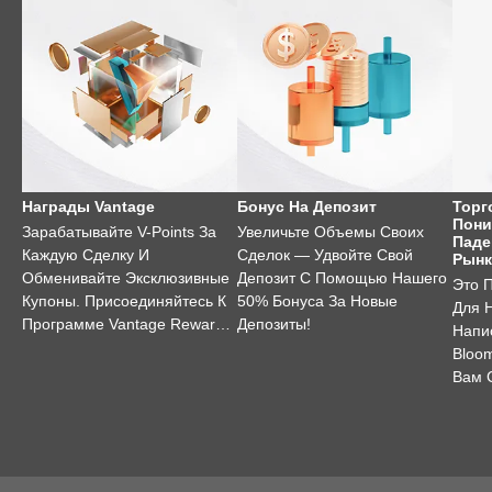
Награды Vantage
Бонус На Депозит
Торг
Пони
Зарабатывайте V-Points За
Увеличьте Объемы Своих
Паде
Каждую Сделку И
Сделок — Удвойте Свой
Рынк
Обменивайте Эксклюзивные
Депозит С Помощью Нашего
Это 
Купоны. Присоединяйтесь К
50% Бонуса За Новые
Для 
Программе Vantage Rewards
Депозиты!
Напи
Уже Сегодня!
Bloo
Вам 
Торг