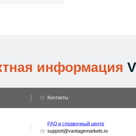
ктная информация
V
Контакты
FAQ и справочный центр
support@vantagemarkets.io