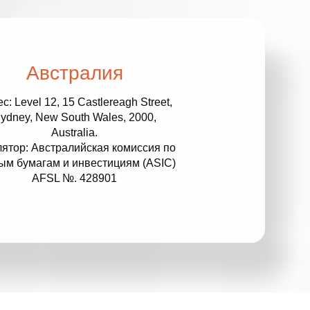
омпаний, как
омпаний, как
и Fortescue
Австралия
омпаний, как
с: Level 12, 15 Castlereagh Street,
ydney, New South Wales, 2000,
и
Australia.
омпаний, как
лятор: Австралийская комиссия по
P
ым бумагам и инвестициям (ASIC)
AFSL №. 428901