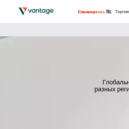
Торгов
Спонсорство
Глобальн
разных рег