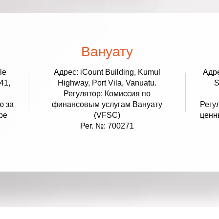
Уведомления
 снятия средств с вашего счета
Торгуйте акциями таких к
TradingView
Оставайтесь в курсе последних
Apple, Tesla и Nvidia
новостей о продуктах
Торгуйте с умом на ведущей мировой
Акции Австралии
платформе для построения графиков
Торгуйте акциями таких к
Копитрейдинг
Commonwealth Bank, BHP 
ПОПУЛЯРНОЕ
Вануату
Копируйте, торгуйте и зарабатывайте в
Акции ЕС
одно касание
Торгуйте акциями таких к
le
Адрес: iCount Building, Kumul
Адре
Heineken, LVMH и Adidas
Демо торговля
41,
Практикуйтесь в торговле и тестируйте
Highway, Port Vila, Vanuatu.
S
Акции Великобритани
стратегий с помощью виртуальных
Регулятор: Комиссия по
Торгуйте акциями таких к
средств
ю за
финансовым услугам Вануату
Регу
AstraZeneca, Unilever и B
Форекс VPS
ре
(VFSC)
ценн
Безопасный внешний сервер для
Рег. №: 700271
бесперебойной торговли