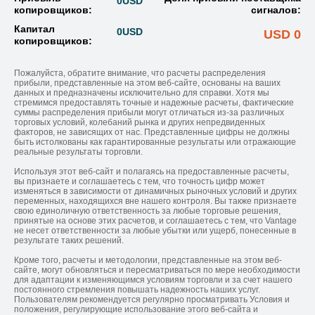
0
USD
копировщиков:
сигналов:
Капитал
0
USD
USD 0
копировщиков:
Пожалуйста, обратите внимание, что расчеты распределения
прибыли, представленные на этом веб-сайте, основаны на ваших
данных и предназначены исключительно для справки. Хотя мы
стремимся предоставлять точные и надежные расчеты, фактические
суммы распределения прибыли могут отличаться из-за различных
торговых условий, колебаний рынка и других непредвиденных
факторов, не зависящих от нас. Представленные цифры не должны
быть истолкованы как гарантированные результаты или отражающие
реальные результаты торговли.
Используя этот веб-сайт и полагаясь на предоставленные расчеты,
вы признаете и соглашаетесь с тем, что точность цифр может
изменяться в зависимости от динамичных рыночных условий и других
переменных, находящихся вне нашего контроля. Вы также признаете
свою единоличную ответственность за любые торговые решения,
принятые на основе этих расчетов, и соглашаетесь с тем, что Vantage
не несет ответственности за любые убытки или ущерб, понесенные в
результате таких решений.
Кроме того, расчеты и методологии, представленные на этом веб-
сайте, могут обновляться и пересматриваться по мере необходимости
для адаптации к изменяющимся условиям торговли и за счет нашего
постоянного стремления повышать надежность наших услуг.
Пользователям рекомендуется регулярно просматривать Условия и
положения, регулирующие использование этого веб-сайта и