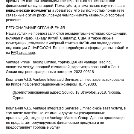
призываем вас при необходимости обратиться за независимой
финансовой консультацией. Пожалуйста, внимательно изучите наши
юридические документы
и убедитесь, что вы полностью понимаете
связанные с этим риски, прежде чем принимать какие-либо торговые
решения.
РЕГИОНАЛЬНЫЕ ОГРАНИЧЕНИЯ:
Наши услуги не предоставляются резидентам некоторых юрисдикций,
включая Индию, Канаду, Китай, Сингапур, США, а также любые
юрисдикции, входящие в «чёрный список» ФАТФ или подпадающие
под санкции США/ЕС/ООН. Более подробную информацию вы найдёте
на
FAQ странице
.
Vantage Prime Trading Limited, торгующая как Vantage Trading,
является международной компанией, зарегистрированной в Сент-
Люсии под регистрационным номером: 2023-00318.
Компания V.I.S. Vantage Integrated Services Limited зарегистрирована
на Кипре под регистрационным номером HE 489383.
Зарегистрированный адрес: Souliou 18,Strovolos, 2018, Nicosia,
Cyprus.
Компания V.I.S. Vantage Integrated Services Limited оказывает услуги, в
том числе платёжные, от имени других лицензированных
организаций, входящих в Vantage Markets Group. Данная организация
не предлагает регулируемые финансовые продукты и не
предоставляет торговые услуги.