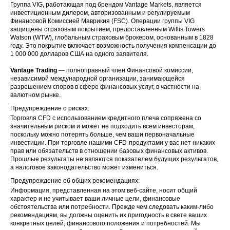
Группа VIG, работающая под брендом Vantage Markets, является
инвестиционным дилером, авторизованным и регулируемым
Финансовой Комиссией Маврикия (FSC). Операции группы VIG
защищены страховым покрытием, предоставленным Willis Towers
Watson (WTW), глобальным страховым брокером, основанным в 1828
году. Это покрытие включает возможность получения компенсации до
1 000 000 долларов США на одного заявителя.
Vantage Trading
— полноправный член Финансовой комиссии,
независимой международной организации, занимающейся
разрешением споров в сфере финансовых услуг, в частности на
валютном рынке.
Предупреждение о рисках:
Торговля CFD с использованием кредитного плеча сопряжена со
значительным риском и может не подходить всем инвесторам,
поскольку можно потерять больше, чем ваши первоначальные
инвестиции. При торговле нашими CFD-продуктами у вас нет никаких
прав или обязательств в отношении базовых финансовых активов.
Прошлые результаты не являются показателем будущих результатов,
а налоговое законодательство может измениться.
Предупреждение об общих рекомендациях:
Информация, представленная на этом веб-сайте, носит общий
характер и не учитывает ваши личные цели, финансовые
обстоятельства или потребности. Прежде чем следовать каким-либо
рекомендациям, вы должны оценить их пригодность в свете ваших
конкретных целей, финансового положения и потребностей. Мы