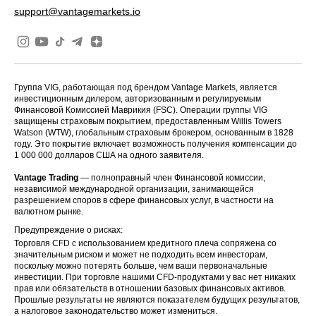
support@vantagemarkets.io
Группа VIG, работающая под брендом Vantage Markets, является
инвестиционным дилером, авторизованным и регулируемым
Финансовой Комиссией Маврикия (FSC). Операции группы VIG
защищены страховым покрытием, предоставленным Willis Towers
Watson (WTW), глобальным страховым брокером, основанным в 1828
году. Это покрытие включает возможность получения компенсации до
1 000 000 долларов США на одного заявителя.
Vantage Trading
— полноправный член Финансовой комиссии,
независимой международной организации, занимающейся
разрешением споров в сфере финансовых услуг, в частности на
валютном рынке.
Предупреждение о рисках:
Торговля CFD с использованием кредитного плеча сопряжена со
значительным риском и может не подходить всем инвесторам,
поскольку можно потерять больше, чем ваши первоначальные
инвестиции. При торговле нашими CFD-продуктами у вас нет никаких
прав или обязательств в отношении базовых финансовых активов.
Прошлые результаты не являются показателем будущих результатов,
а налоговое законодательство может измениться.