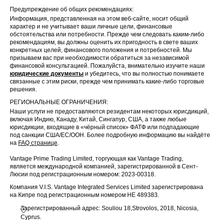
Предупреждение об общих рекомендациях:
Информация, представленная на этом веб-сайте, носит общий
характер и не учитывает ваши личные цели, финансовые
обстоятельства или потребности. Прежде чем следовать каким-либо
рекомендациям, вы должны оценить их пригодность в свете ваших
конкретных целей, финансового положения и потребностей. Мы
призываем вас при необходимости обратиться за независимой
финансовой консультацией. Пожалуйста, внимательно изучите наши
юридические документы
и убедитесь, что вы полностью понимаете
связанные с этим риски, прежде чем принимать какие-либо торговые
решения.
РЕГИОНАЛЬНЫЕ ОГРАНИЧЕНИЯ:
Наши услуги не предоставляются резидентам некоторых юрисдикций,
включая Индию, Канаду, Китай, Сингапур, США, а также любые
юрисдикции, входящие в «чёрный список» ФАТФ или подпадающие
под санкции США/ЕС/ООН. Более подробную информацию вы найдёте
на
FAQ странице
.
Vantage Prime Trading Limited, торгующая как Vantage Trading,
является международной компанией, зарегистрированной в Сент-
Люсии под регистрационным номером: 2023-00318.
Компания V.I.S. Vantage Integrated Services Limited зарегистрирована
на Кипре под регистрационным номером HE 489383.
Зарегистрированный адрес: Souliou 18,Strovolos, 2018, Nicosia,
Cyprus.