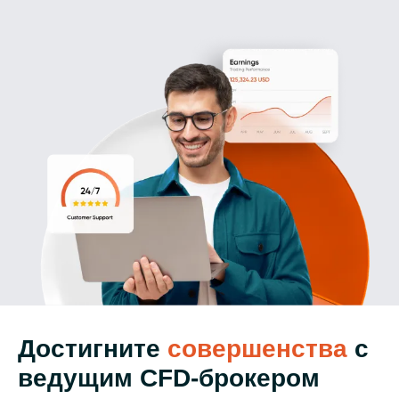
Достигните
совершенства
с
ведущим CFD-брокером